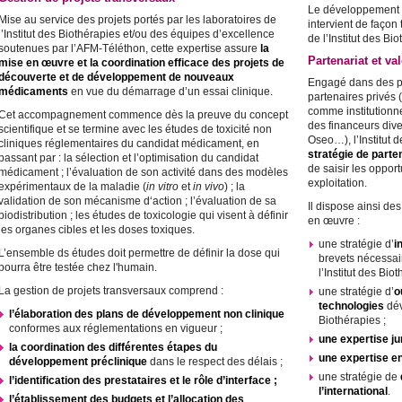
Le développement c
Mise au service des projets portés par les laboratoires de
intervient de façon
l’Institut des Biothérapies et/ou des équipes d’excellence
de l’Institut des Bi
soutenues par l’AFM-Téléthon, cette expertise assure
la
Partenariat et va
mise en œuvre et la coordination efficace des projets de
découverte et de développement de nouveaux
Engagé dans des pr
médicaments
en vue du démarrage d’un essai clinique.
partenaires privés
comme institutionn
Cet accompagnement commence dès la preuve du concept
des financeurs di
scientifique et se termine avec les études de toxicité non
Oseo…), l’Institut 
cliniques réglementaires du candidat médicament, en
stratégie de parten
passant par : la sélection et l’optimisation du candidat
de saisir les oppo
médicament ; l’évaluation de son activité dans des modèles
exploitation.
expérimentaux de la maladie (
in vitro
et
in vivo
) ; la
validation de son mécanisme d‘action ; l’évaluation de sa
Il dispose ainsi de
biodistribution ; les études de toxicologie qui visent à définir
en œuvre :
les organes cibles et les doses toxiques.
une stratégie d’
i
L’ensemble ds études doit permettre de définir la dose qui
brevets nécessai
pourra être testée chez l'humain.
l’Institut des Bio
La gestion de projets transversaux comprend :
une stratégie d’
o
technologies
dév
l’élaboration des plans de développement non clinique
Biothérapies ;
conformes aux réglementations en vigueur ;
une expertise ju
la coordination des différentes étapes du
une expertise en
développement préclinique
dans le respect des délais ;
une stratégie de
l’identification des prestataires et le rôle d’interface ;
l’international
.
l’établissement des budgets et l’allocation des