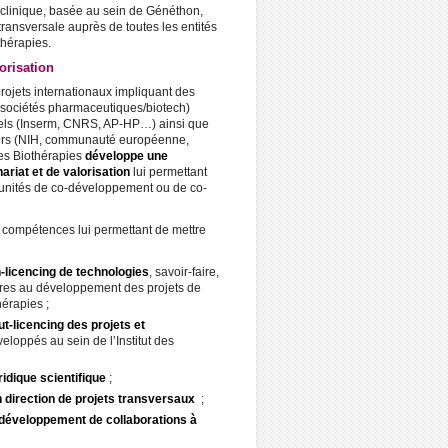
linique, basée au sein de Généthon,
 transversale auprès de toutes les entités
othérapies.
lorisation
ojets internationaux impliquant des
 (sociétés pharmaceutiques/biotech)
els (Inserm, CNRS, AP-HP…) ainsi que
vers (NIH, communauté européenne,
des Biothérapies
développe une
ariat et de valorisation
lui permettant
rtunités de co-développement ou de co-
s compétences lui permettant de mettre
n-licencing de technologies
, savoir-faire,
res au développement des projets de
thérapies ;
ut-licencing des projets et
eloppés au sein de l’Institut des
ridique scientifique
;
 direction de projets transversaux
;
développement de collaborations à