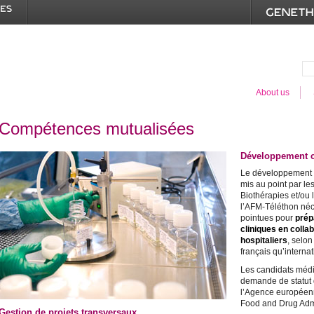
About us
Compétences mutualisées
Développement cl
Le développement 
mis au point par les
Biothérapies et/ou
l’AFM-Téléthon néc
pointues pour
prép
cliniques en colla
hospitaliers
, selon
français qu’internat
Les candidats médi
demande de statut 
l’Agence européen
Food and Drug Admi
Gestion de projets transversaux