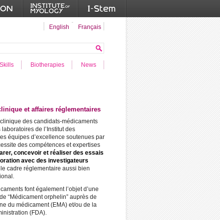
English
Français
Skills
Biotherapies
News
inique et affaires réglementaires
clinique des candidats-médicaments
 laboratoires de l’Institut des
 les équipes d’excellence soutenues par
essite des compétences et expertises
arer, concevoir et réaliser des essais
boration avec des investigateurs
 le cadre réglementaire aussi bien
ional.
caments font également l’objet d’une
de “Médicament orphelin” auprès de
ne du médicament (EMA) et/ou de la
nistration (FDA).